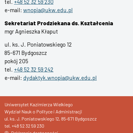
tel.
+48 52 32 59 230
e-mail:
wnopia@ukw.edu.pl
Sekretariat Prodziekana ds. Kształcenia
mgr Agnieszka Kłaput
ul. ks. J. Poniatowskiego 12
85-671 Bydgoszcz
pokój 205
tel.
+48 52 32 59 242
e-mail:
dydaktyk.wnopia@ukw.edu.pl
Uniwersytet Kazimierza Wielkiego
Wydział Nauk o Polityce i Administracji
ul. ks. J. Poniatowskiego 12, 85-671 Bydgoszcz
tel.
+48 52 32 59 230
Deklaracja dostępności