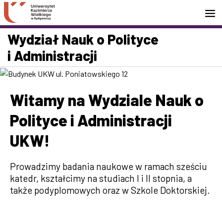
Przejdź do wyszukiwarki
Przejdź do treści
Przejdź do stopki - Kontakt
Wydział Nauk o Polityce
i Administracji
Witamy na Wydziale Nauk o
Polityce i Administracji
UKW!
Prowadzimy badania naukowe w ramach sześciu
katedr, kształcimy na studiach I i II stopnia, a
także podyplomowych oraz w Szkole Doktorskiej.