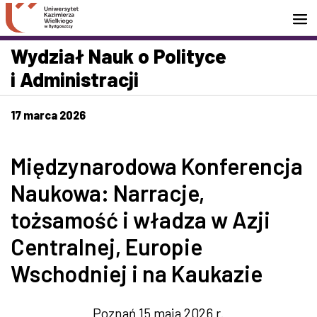
Przejdź do wyszukiwarki
Przejdź do treści
Przejdź do stopki - Kontakt
Wydział Nauk o Polityce
i Administracji
17 marca 2026
Międzynarodowa Konferencja
Naukowa: Narracje,
tożsamość i władza w Azji
Centralnej, Europie
Wschodniej i na Kaukazie
Poznań 15 maja 2026 r.