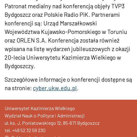
Patronat medialny nad konferencją objęły TVP3
Bydgoszcz oraz Polskie Radio PiK. Partnerami
konferencji są: Urząd Marszałkowski
Województwa Kujawsko-Pomorskiego w Toruniu
oraz ORLEN S.A. Konferencja została również
wpisana na listę wydarzeń jubileuszowych z okazji
20-lecia Uniwersytetu Kazimierza Wielkiego w
Bydgoszczy.
Szczegółowe informacje o konferencji dostępne są
na stronie:
cyber.ukw.edu.pl
.
Uniwersytet Kazimierza Wielkiego
Wydział Nauk o Polityce i Administracji
ul. ks. J. Poniatowskiego 12, 85-671 Bydgoszcz
tel.
+48 52 32 59 230