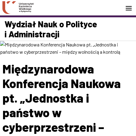
Przejdź do wyszukiwarki
Przejdź do treści
Przejdź do stopki - Kontakt
Wydział Nauk o Polityce
i Administracji
Międzynarodowa
Konferencja Naukowa
pt. „Jednostka i
państwo w
cyberprzestrzeni –