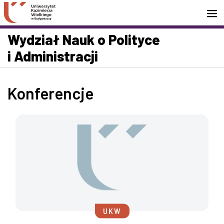
Przejdź do wyszukiwarki
Przejdź do treści
Przejdź do stopki - Kontakt
Wydział Nauk o Polityce
i Administracji
Konferencje
UKW