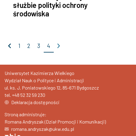
służbie polityki ochrony
środowiska
Poprzednia
Następna
1
2
3
4
Uniwersytet Kazimierza Wielkiego
Wydział Nauk o Polityce i Administracji
ul. ks. J. Poniatowskiego 12, 85-671 Bydgoszcz
tel.
+48 52 32 59 230
Deklaracja dostępności
Stroną administruje:
Romana Andryszak (Dział Promocji i Komunikacji)
romana.andryszak@ukw.edu.pl